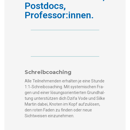
Postdocs,
Professor:innen.
Schreibcoaching
Alle Teil­nehmenden erhal­ten je eine Stunde
1:1‑Schreibcoaching. Mit sys­temis­chen Fra­
gen und ein­er lösung­sori­en­tierten Grund­hal­
tung unter­stützen dich Dzi­fa Vode und Silke
Mar­tin dabei, Knoten im Kopf aufzulösen,
den roten Faden zu find­en oder neue
Sichtweisen einzunehmen.