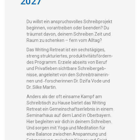
2027
Du willst ein anspruchsvolles Schreibpro­jekt
begin­nen, vorantreiben oder been­den? Du
träumst davon, deinem Schreiben Zeit und
Raum zu schenken – fern vom Alltag?
Das Writ­ing Retreat ist ein sech­stägiges,
streng struk­turi­ertes, pro­duk­tiv­itäts­fördern­
des Pro­gramm. Erziele abseits von Beruf
und Pri­vatleben sicht­bare Schreibergeb­
nisse, angeleit­et von den Schreib­trainer­in­
nen und ‑forscherin­nen Dr. Dzi­fa Vode und
Dr. Silke Martin.
Anders als der oft ein­same Kampf am
Schreibtisch zu Hause bietet das Writ­ing
Retreat ein Gemein­schaft­ser­leb­nis in einem
Sem­i­narhaus auf dem Land in Ober­bay­ern.
Hier begleit­en wir dich in deinem Schreiben.
Und sor­gen mit Yoga und Med­i­ta­tion für
eine Bal­ance zwis­chen Anspan­nung und