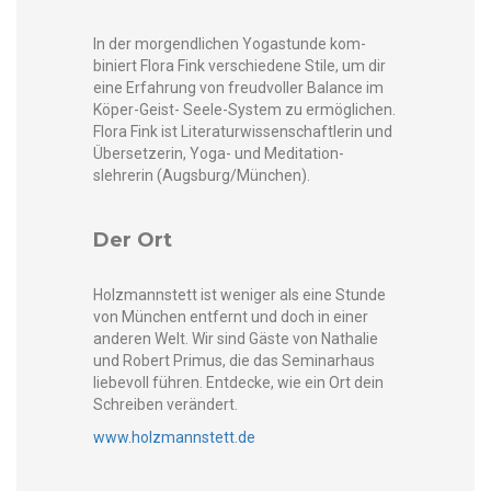
In der mor­gendlichen Yogas­tunde kom­
biniert Flo­ra Fink ver­schiedene Stile, um dir
eine Erfahrung von freud­voller Bal­ance im
Köper-Geist- Seele-Sys­tem zu ermöglichen.
Flo­ra Fink ist Lit­er­atur­wis­senschaft­lerin und
Über­set­zerin, Yoga- und Med­i­ta­tion­
slehrerin (Augsburg/München).
Der Ort
Holz­mannstett ist weniger als eine Stunde
von München ent­fer­nt und doch in ein­er
anderen Welt. Wir sind Gäste von Nathalie
und Robert Primus, die das Sem­i­narhaus
liebevoll führen. Ent­decke, wie ein Ort dein
Schreiben verändert.
www.holzmannstett.de