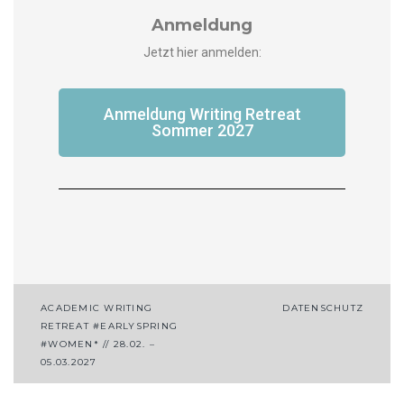
Anmeldung
Jet­zt hier anmelden:
Anmel­dung Writ­ing Retreat
Som­mer 2027
ACADEMIC WRITING
DATENSCHUTZ
RETREAT #EARLYSPRING
#WOMEN* // 28.02. –
05.03.2027