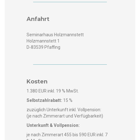
Anfahrt
Sem­i­narhaus Holz­mannstett
Holz­mannstett 1
D‑83539 Pfaffing
Kosten
1.380 EUR inkl. 19 % MwSt.
Selb­stzahlra­batt:
15 %
zuzüglich Unterkun­ft inkl. Vollpen­sion:
(je nach Zim­mer­art und Verfügbarkeit)
Unterkun­ft & Vollpension:
je nach Zim­mer­art 455 bis 590 EUR inkl. 7