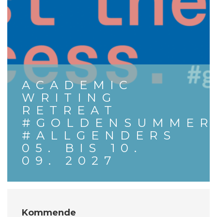
ACADEMIC
WRITING
RETREAT
#GOLDENSUMMER
#ALLGENDERS
05. BIS 10.
09. 2027
Kommende