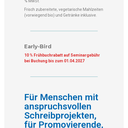
% MwSt.
Frisch zubere­it­ete, veg­e­tarische Mahlzeit­en
(vor­wiegend bio) und Getränke inklusive.
Early-Bird
10 % Früh­buchra­batt auf Sem­i­narge­bühr
bei Buchung bis zum 01.04.2027
Für Menschen mit
anspruchsvollen
Schreibprojekten,
für Promovierende,