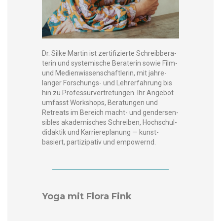
Dr. Silke Mar­tin ist zer­ti­fizierte Schreib­ber­a­
terin und sys­temis­che Bera­terin sowie Film-
und Medi­en­wis­senschaft­lerin, mit jahre­
langer Forschungs- und Lehrerfahrung bis
hin zu Pro­fes­survertre­tun­gen. Ihr Ange­bot
umfasst Work­shops, Beratun­gen und
Retreats im Bere­ich macht- und gen­der­sen­
si­bles akademis­ches Schreiben, Hochschul­
didak­tik und Kar­ri­ere­pla­nung — kun­st­
basiert, par­tizipa­tiv und empowernd.
Yoga mit Flora Fink