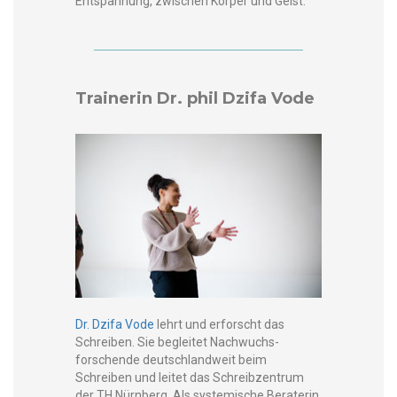
Entspan­nung, zwis­chen Kör­p­er und Geist.
Trainerin Dr. phil Dzifa Vode
Dr. Dzi­fa Vode
lehrt und erforscht das
Schreiben. Sie begleit­et Nach­wuchs­
forschende deutsch­landweit beim
Schreiben und leit­et das Schreibzen­trum
der TH Nürn­berg. Als sys­temis­che Bera­terin