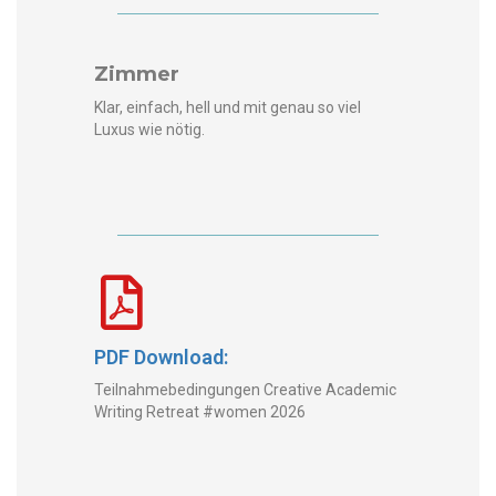
Zimmer
Klar, ein­fach, hell und mit genau so viel
Luxus wie nötig.
PDF Download:
Teil­nah­mebe­din­gun­gen Cre­ative Aca­d­e­m­ic
Writ­ing Retreat #women 2026