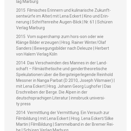
lag Marburg
2015 Filmis­ches Erin­nern und kuli­nar­ische Zukun­ft­
sen­twürfe im Alter| mit Lena Eck­ert | Kino und Erin­
nerung | Schriften­rei­he Augen-Blick | Nr. 61 | Schüren
Ver­lag Marburg
2015 Vom super­champ zum hors-son oder wie
Klänge Bilder erzeu­gen | Hrsg. Rain­er Winter/Olaf
Sanders | Bewe­gungs­bilder nach Deleuze | Her­bert
von Halem Ver­lag Köln
2014 Das Ver­schwinden des Mannes in der Land­
schaft – Filmäs­thetis­che und gen­derthe­o­retis­che
Speku­la­tio­nen über die Berg­steiger­legende Rein­hold
Mess­ner in Nan­ga Par­bat (D 2010, Joseph Vils­maier) |
mit Lena Eck­ert | Hrsg. Johann Georg Lughofer | Das
Erschreiben der Berge. Die Alpen in der
deutschsprachi­gen Lit­er­atur | inns­bruck uni­ver­si­
ty press
2014 Ver­mit­tlung der Ver­mit­tlung. Ein Ver­such zur
Film­bil­dung | mit Lena Eck­ert | Hrsg. Lena Eckert/Silke
Mar­tin | Film­Bil­dung | Sam­mel­band in der Bre­mer Rei­
he | Schüren Ver­lag Marburg