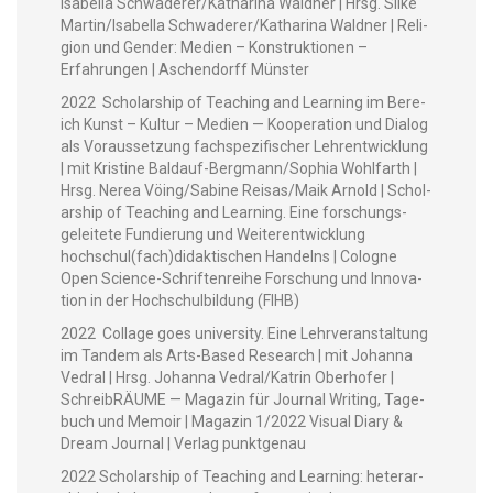
Isabel­la Schwaderer/Katharina Wald­ner | Hrsg. Silke
Martin/Isabella Schwaderer/Katharina Wald­ner | Reli­
gion und Gen­der: Medi­en – Kon­struk­tio­nen –
Erfahrun­gen | Aschen­dorff Münster
2022 Schol­ar­ship of Teach­ing and Learn­ing im Bere­
ich Kun­st – Kul­tur – Medi­en — Koop­er­a­tion und Dia­log
als Voraus­set­zung fach­spez­i­fis­ch­er Lehren­twick­lung
| mit Kris­tine Bal­dauf-Bergman­n/­Sophia Wohl­far­th |
Hrsg. Nerea Vöing/Sabine Reisas/Maik Arnold | Schol­
ar­ship of Teach­ing and Learn­ing. Eine forschungs­
geleit­ete Fundierung und Weit­er­en­twick­lung
hochschul(fach)didaktischen Han­delns | Cologne
Open Sci­ence-Schriften­rei­he Forschung und Inno­va­
tion in der Hochschul­bil­dung (FIHB)
2022 Col­lage goes uni­ver­si­ty. Eine Lehrver­anstal­tung
im Tan­dem als Arts-Based Research | mit Johan­na
Vedral | Hrsg. Johan­na Vedral/Katrin Ober­hofer |
SchreibRÄUME — Mag­a­zin für Jour­nal Writ­ing, Tage­
buch und Mem­oir | Mag­a­zin 1/2022 Visu­al Diary &
Dream Jour­nal | Ver­lag punktgenau
2022 Schol­ar­ship of Teach­ing and Learn­ing: het­er­ar­