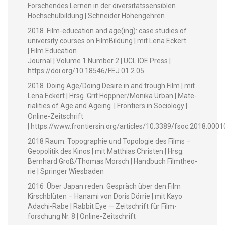
Forschen­des Ler­nen in der diver­sitätssen­si­blen
Hochschul­bil­dung | Schnei­der Hohengehren
2018 Film-edu­ca­tion and age(ing): case stud­ies of
uni­ver­si­ty cours­es on Film­Bil­dung | mit Lena Eck­ert
| Film Edu­ca­tion
Jour­nal | Vol­ume 1 Num­ber 2 | UCL IOE Press |
https://doi.org/10.18546/FEJ.01.2.05
2018 Doing Age/Doing Desire in and trough Film | mit
Lena Eck­ert | Hrsg. Grit Höppner/Monika Urban | Mate­
ri­al­i­ties of Age and Age­ing | Fron­tiers in Soci­ol­o­gy |
Online-Zeitschrift
| https://www.frontiersin.org/articles/10.3389/fsoc.2018.00010
2018 Raum: Topogra­phie und Topolo­gie des Films –
Geopoli­tik des Kinos | mit Matthias Chris­ten | Hrsg.
Bern­hard Groß/Thomas Morsch | Hand­buch Filmthe­o­
rie | Springer Wiesbaden
2016 Über Japan reden. Gespräch über den Film
Kirschblüten – Hana­mi von Doris Dör­rie | mit Kayo
Adachi-Rabe | Rab­bit Eye — Zeitschrift für Film­
forschung Nr. 8 | Online-Zeitschrift