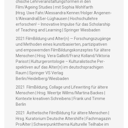
chis­che Lehrver­anstal­tungs­for­men in den
Film/Ageing Stud­ies | mit Sophia Wohl­far­th
|Hrsg. Uwe Fahr/Alessandra Kenner/Holger Angenen­
t/Alexan­draEßer-Lüghausen | Hochschullehre
erforschen! – Inno­v­a­tive Impulse für das Schol­ar­ship
of Teach­ing and Learn­ing | Springer Wiesbaden
2021 Film­Bil­dung und Alter(n) — Forschungszugänge
und Meth­o­d­en eines kun­st­basierten, par­tizipa­tiv­en
und empow­ern­den Film­Bil­dungskonzeptes für ältere
Men­schen | Hrsg. Vera Gallistl/Franz Kolland/Viktoria
Parisot | Kul­turg­eron­tolo­gie – Kul­tur­al­is­tis­che Per­
spek­tiv­en auf das Alter(n) im deutschsprachi­gen
Raum | Springer VS Ver­lag
Berlin/Heidelberg/Wiesbaden
2021 Film­Bil­dung, Col­lage und Lifewrit­ing für ältere
Men­schen | Hrsg. Weert­je Willms/Martina Back­es |
Kon­texte kreativ­en Schreibens | Frank und Timme
Berlin
2021 Ästhetis­che Film­Bil­dung für ältere Men­schen |
Hrsg. Kura­to­ri­um Deutsche Alter­shil­fe | Fach­magazin
ProAl­ter | Schw­er­punk­t­the­ma Kul­turelle Teil­habe im