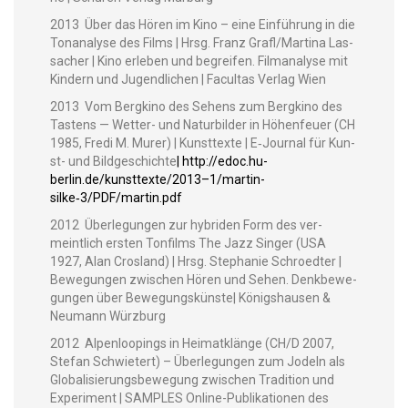
2013 Über das Hören im Kino – eine Ein­führung in die
Tonanalyse des Films | Hrsg. Franz Grafl/Martina Las­
sach­er | Kino erleben und begreifen. Fil­m­analyse mit
Kindern und Jugendlichen | Fac­ul­tas Ver­lag Wien
2013 Vom Bergki­no des Sehens zum Bergki­no des
Tas­tens — Wet­ter- und Natur­bilder in Höhen­feuer (CH
1985, Fre­di M. Mur­er) | Kun­st­texte | E‑Journal für Kun­
st- und Bildgeschichte
|
http://edoc.hu-
berlin.de/kunsttexte/2013–1/martin-
silke‑3/PDF/martin.pdf
2012 Über­legun­gen zur hybri­den Form des ver­
meintlich ersten Ton­films The Jazz Singer (USA
1927, Alan Crosland) | Hrsg. Stephanie Schroedter |
Bewe­gun­gen zwis­chen Hören und Sehen. Denkbe­we­
gun­gen über Bewe­gungskün­ste| Königshausen &
Neu­mann Würzburg
2012 Alpen­loop­ings in Heimatk­länge (CH/D 2007,
Ste­fan Schwi­etert) – Über­legun­gen zum Jodeln als
Glob­al­isierungs­be­we­gung zwis­chen Tra­di­tion und
Exper­i­ment | SAMPLES Online-Pub­lika­tio­nen des