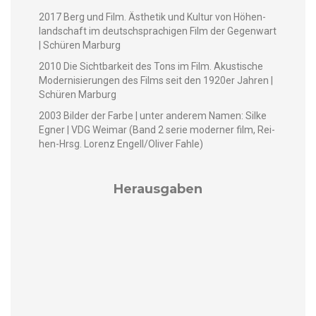
2017 Berg und Film. Ästhetik und Kul­tur von Höhen­
land­schaft im deutschsprachi­gen Film der Gegen­wart
| Schüren Marburg
2010 Die Sicht­barkeit des Tons im Film. Akustis­che
Mod­ernisierun­gen des Films seit den 1920er Jahren |
Schüren Marburg
2003 Bilder der Farbe | unter anderem Namen: Silke
Egn­er | VDG Weimar (Band 2 serie mod­ern­er film, Rei­
hen-Hrsg. Lorenz Engell/Oliver Fahle)
Herausgaben