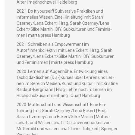
Alter | med­hochzwei Heidelberg
2021 Do it your­self! Sub­ver­sive Prak­tiken und
informelles Wis­sen. Eine Hin­leitung| mit Sarah
Czerney/Lena Eck­ert | Hrsg. Sarah Czerney/Lena
Eckert/Silke Mar­tin | DIY, Sub­kul­turen und Fem­i­nis­
men | mar­ta press Hamburg
2021 Schreiben als Empow­er­ment im
Autor*innenkollektiv | mit Lena Eck­ert | Hrsg. Sarah
Czerney/Lena Eckert/Silke Mar­tin | DIY, Sub­kul­turen
und Fem­i­nis­men | mar­ta press Hamburg
2020 Ler­nen auf Augen­höhe. Entwick­lung eines
fach­di­dak­tis­chen (Dis-)Kurses über Lehren und Ler­
nen im Bere­ich Medi­en, Kun­st und Kul­tur | mit Kris­tine
Bal­dauf-Bergmann | Hrsg. Lehre hoch n: Ler­nen im
Hochschulzusam­men­hang | Quart Hamburg
2020 Mut­ter­schaft und Wis­senschaft. Eine Ein­
führung | mit Sarah Czer­ney /Lena Eck­ert | Hrsg.
Sarah Czerney/Lena Eckert/Silke Mar­tin | Mut­ter­
schaft und Wis­senschaft. Die Unvere­in­barkeit von
Mut­ter­bild und wis­senschaftlich­er Tätigkeit | Springer
Wiesbaden