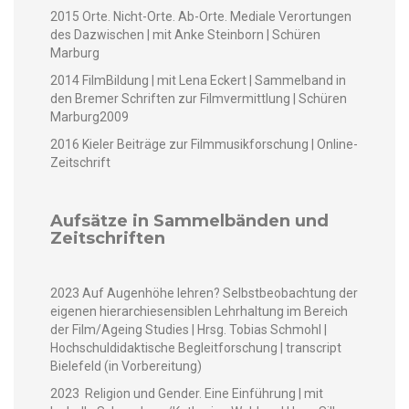
2015 Orte. Nicht-Orte. Ab-Orte. Medi­ale Veror­tun­gen
des Dazwis­chen | mit Anke Stein­born | Schüren
Marburg
2014 Film­Bil­dung | mit Lena Eck­ert | Sam­mel­band in
den Bre­mer Schriften zur Filmver­mit­tlung | Schüren
Marburg2009
2016 Kiel­er Beiträge zur Film­musik­forschung | Online-
Zeitschrift
Aufsätze in Sammelbänden und
Zeitschriften
2023 Auf Augen­höhe lehren? Selb­st­beobach­tung der
eige­nen hier­ar­chiesen­si­blen Lehrhal­tung im Bere­ich
der Film/Ageing Stud­ies | Hrsg. Tobias Schmohl |
Hochschul­didak­tis­che Begleit­forschung | tran­script
Biele­feld (in Vorbereitung)
2023 Reli­gion und Gen­der. Eine Ein­führung | mit