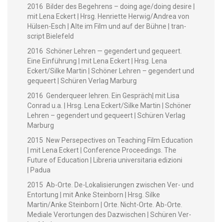
2016 Bilder des Begehrens – doing age/doing desire |
mit Lena Eck­ert | Hrsg. Hen­ri­ette Herwig/Andrea von
Hülsen-Esch | Alte im Film und auf der Bühne | tran­
script Bielefeld
2016 Schön­er Lehren — gegen­dert und gequeert.
Eine Ein­führung | mit Lena Eck­ert | Hrsg. Lena
Eckert/Silke Mar­tin | Schön­er Lehren – gegen­dert und
gequeert | Schüren Ver­lag Marburg
2016 Gen­derqueer lehren. Ein Gespräch| mit Lisa
Con­rad u.a. | Hrsg. Lena Eckert/Silke Mar­tin | Schön­er
Lehren – gegen­dert und gequeert | Schüren Ver­lag
Marburg
2015 New Persepec­tives on Teach­ing Film Edu­ca­tion
| mit Lena Eck­ert | Con­fer­ence Pro­ceed­ings. The
Future of Edu­ca­tion | Libre­ria uni­ver­si­taria edi­zioni
| Padua
2015 Ab-Orte. De-Lokalisierun­gen zwis­chen Ver- und
Entor­tung | mit Anke Stein­born | Hrsg. Silke
Martin/Anke Stein­born | Orte. Nicht-Orte. Ab-Orte.
Medi­ale Veror­tun­gen des Dazwis­chen | Schüren Ver­