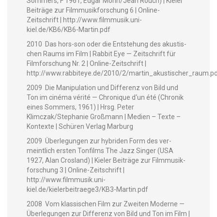
Som­mers, F 1961, Edgar Morin/Jean Rouch) | Kiel­er
Beiträge zur Film­musik­forschung 6 | Online-
Zeitschrift | http://www.filmmusik.uni-
kiel.de/KB6/KB6-Martin.pdf
2010 Das hors-son oder die Entste­hung des akustis­
chen Raums im Film | Rab­bit Eye — Zeitschrift für
Film­forschung Nr. 2 | Online-Zeitschrift |
http://www.rabbiteye.de/2010/2/martin_akustischer_raum.p
2009 Die Manip­u­la­tion und Dif­ferenz von Bild und
Ton im ciné­ma vérité — Chronique d‘un été (Chronik
eines Som­mers, 1961) | Hrsg. Peter
Klimczak/Stephanie Groß­mann | Medi­en – Texte –
Kon­texte | Schüren Ver­lag Marburg
2009 Über­legun­gen zur hybri­den Form des ver­
meintlich ersten Ton­films The Jazz Singer (USA
1927, Alan Crosland) | Kiel­er Beiträge zur Film­musik­
forschung 3 | Online-Zeitschrift |
http://www.filmmusik.uni-
kiel.de/kielerbeitraege3/KB3-Martin.pdf
2008 Vom klas­sis­chen Film zur Zweit­en Mod­erne —
Über­legun­gen zur Dif­ferenz von Bild und Ton im Film |