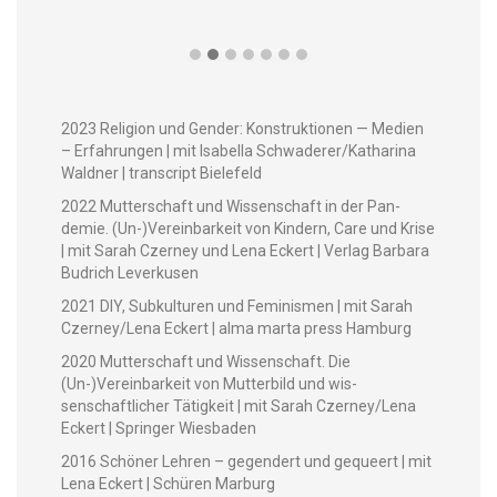
2023 Reli­gion und Gen­der: Kon­struk­tio­nen — Medi­en
– Erfahrun­gen | mit Isabel­la Schwaderer/Katharina
Wald­ner | tran­script Bielefeld
2022 Mut­ter­schaft und Wis­senschaft in der Pan­
demie. (Un-)Vereinbarkeit von Kindern, Care und Krise
| mit Sarah Czer­ney und Lena Eck­ert | Ver­lag Bar­bara
Budrich Leverkusen
2021 DIY, Sub­kul­turen und Fem­i­nis­men | mit Sarah
Czerney/Lena Eck­ert | alma mar­ta press Hamburg
2020 Mut­ter­schaft und Wis­senschaft. Die
(Un-)Vereinbarkeit von Mut­ter­bild und wis­
senschaftlich­er Tätigkeit | mit Sarah Czerney/Lena
Eck­ert | Springer Wiesbaden
2016 Schön­er Lehren – gegen­dert und gequeert | mit
Lena Eck­ert | Schüren Marburg