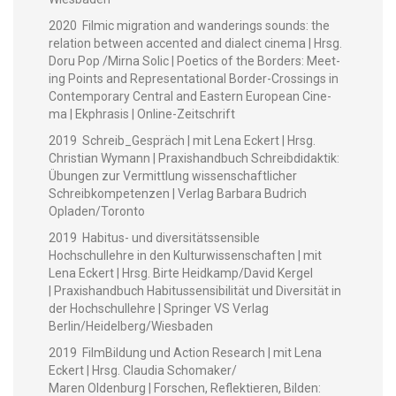
2020 Filmic migra­tion and wan­der­ings sounds: the
rela­tion between accent­ed and dialect cin­e­ma | Hrsg.
Doru Pop /Mirna Solic | Poet­ics of the Bor­ders: Meet­
ing Points and Rep­re­sen­ta­tion­al Bor­der-Cross­ings in
Con­tem­po­rary Cen­tral and East­ern Euro­pean Cin­e­
ma | Ekphra­sis | Online-Zeitschrift
2019 Schreib_Gespräch | mit Lena Eck­ert | Hrsg.
Chris­t­ian Wymann | Prax­is­hand­buch Schreib­di­dak­tik:
Übun­gen zur Ver­mit­tlung wis­senschaftlich­er
Schreibkom­pe­ten­zen | Ver­lag Bar­bara Budrich
Opladen/Toronto
2019 Habi­tus- und diver­sitätssen­si­ble
Hochschullehre in den Kul­tur­wis­senschaften | mit
Lena Eck­ert | Hrsg. Birte Heidkamp/David Kergel
| Prax­is­hand­buch Habi­tussen­si­bil­ität und Diver­sität in
der Hochschullehre | Springer VS Ver­lag
Berlin/Heidelberg/Wiesbaden
2019 Film­Bil­dung und Action Research | mit Lena
Eck­ert | Hrsg. Clau­dia Schomaker/
Maren Old­en­burg | Forschen, Reflek­tieren, Bilden: