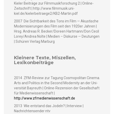
Kiel­er Beiträge zur Film­musik­forschung 2 | Online-
Zeitschrift | http://www.filmmusik.uni-
kiel.de/kielerbeitraege2/KB2-Martin.pdf
2007 Die Sicht­barkeit des Tons im Film — Akustis­che
Mod­ernisierun­gen des Film seit den 1920er Jahren |
Hrsg. Andreas R. Becker/Doreen Hartmann/Don Cecil
Lorey/Andrea Nolte | Medi­en – Diskurse — Deu­tun­gen
| Schüren Ver­lag Marburg
Kleinere Texte, Miszellen,
Lexikonbeiträge
2014 ZFM-Review zur Tagung Cos­mopoli­tan Cin­e­ma.
Arts and Pol­i­tics in the Sec­ond Moder­ni­ty an der Uni­
ver­sität Bayreuth | Online-Rezen­sion der Gesellschaft
für Medi­en­wis­senschaft |
http://www.zfmedienwissenschaft.de
2013 Wie ent­stand das Jodeln? | Inter­view |
Nachricht­ensender ntv