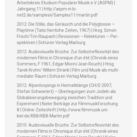
Arbeit­skreis Studi­um Pop­ulär­er Musik e.V. (ASPM) |
Jahrgang 11 | http://aspm.ni.lo-
net2.de/samplesii/Samples11/martin.pdf
2012 Die Stille, das Geräusch und die Poly­glossie —
Play­time (Tatis Her­rliche Zeit­en, 1967) | Hrsg. Simon
Frisch/Tim Rau­pach | Revi­sio­nen – Relek­türen — Per­
spek­tiv­en | Schüren Ver­lag Marburg
2012 Audio­vi­suelle Brüche: Zur Selb­stre­flex­iv­ität des
mod­er­nen Films in Chronique d‘un été (Chronik eines
Som­mers, F 1961, Edgar Morin/Jean Rouch) | Hrsg.
Tarek Krohn/ Willem Strank | Film und Musik als mul­ti­
me­di­aler Raum | Schüren Ver­lag Marburg
2012 Alpen­loop­ings in Heimatk­länge (CH/D 2007,
Ste­fan Schwi­etert) – Über­legun­gen zum Jodeln als
Glob­al­isierungs­be­we­gung zwis­chen Tra­di­tion und
Exper­i­ment | Kiel­er Beiträge zur Film­musik­forschung
8 | Online-Zeitschrift | http://www.filmmusik.uni-
kiel.de/KB8/KB8-Martin.pdf
2010 Audio­vi­suelle Brüche: Zur Selb­stre­flex­iv­ität des
mod­er­nen Films in Chronique d‘un été (Chronik eines