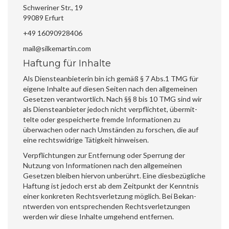
Schw­er­iner Str., 19
99089 Erfurt
+49 16090928406
mail@silkemartin.com
Haftung für Inhalte
Als Dien­stean­bi­eterin bin ich gemäß § 7 Abs.1 TMG für
eigene Inhalte auf diesen Seit­en nach den all­ge­meinen
Geset­zen ver­ant­wortlich. Nach §§ 8 bis 10 TMG sind wir
als Dien­stean­bi­eter jedoch nicht verpflichtet, über­mit­
telte oder gespe­icherte fremde Infor­ma­tio­nen zu
überwachen oder nach Umstän­den zu forschen, die auf
eine rechtswidrige Tätigkeit hinweisen.
Verpflich­tun­gen zur Ent­fer­nung oder Sper­rung der
Nutzung von Infor­ma­tio­nen nach den all­ge­meinen
Geset­zen bleiben hier­von unberührt. Eine dies­bezügliche
Haf­tung ist jedoch erst ab dem Zeit­punkt der Ken­nt­nis
ein­er konkreten Rechtsver­let­zung möglich. Bei Bekan­
ntwer­den von entsprechen­den Rechtsver­let­zun­gen
wer­den wir diese Inhalte umge­hend entfernen.